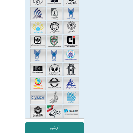
آرشیو